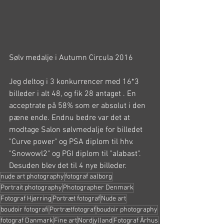
Sølv medalje i Autumn Circula 2016
Jeg deltog i 3 konkurrencer med 16*3 
billeder i alt 48, og fik 28 antaget . En 
acceptrate på 58% som er absolut i den 
pæne ende. Endnu bedre var det at 
modtage Salon sølvmedalje for billedet 
"Curve power" og PSA diplom til hhv. 
"Snowowl2" og PGI diplom til "alabast". 
Desuden blev det til 4 nye billeder.
nude art photography
fotograf aalborg
Portrait photography
Photographer Denmark
Fotograf Hjørring
Portræt fotograf
Nude art
boudoir fotografi
Portrætfotograf
boudoir photography
fotograf Danmark
Fine art
Nordjylland
Fotograf Århus