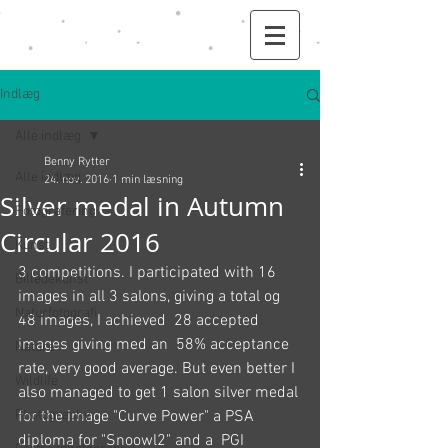
Indlæg
Alle indlæg
Benny Rytter
Alle indlæg
24. nov. 2016
1 min læsning
Silver medal in Autumn
Fotografering
Circular 2016
Kunst
3 competitions. I participated with 16 
Billedekunst
images in all 3 salons, giving a total og 
Naturfotografi
48 images, I achieved  28 accepted 
images giving med an  58% acceptance 
Nature
rate, very good average. But even better I 
Wildlife
also managed to get 1 salon silver medal 
Photography
for the image "Curve Power" a PSA 
diploma for "Snoowl2" and a  PGI 