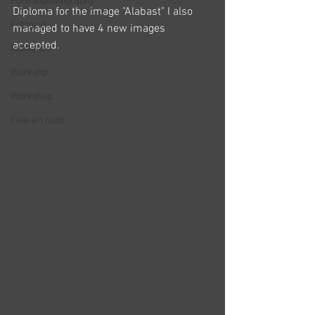
Portraitphotography
Diploma for the image "Alabast" I also 
Fotograf
managed to have 4 new images 
accepted.
fotokunst
Workshp
Workshop
Fine art nude