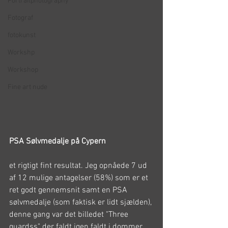
Portraitphotography
Fotograf
fotokunst
Workshp
Workshop
Fine art nude
PSA Sølvmedalje på Cypern
et rigtigt fint resultat. Jeg opnåede 7 ud 
af 12 mulige antagelser (58%) som er et 
ret godt gennemsnit samt en PSA 
sølvmedalje (som faktisk er lidt sjælden), 
denne gang var det billedet "Three 
guardss" der faldt igen faldt i dommer 