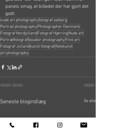
panels smag, et billedet der har gjort det 
godt.
nude art photography
fotograf aalborg
Portrait photography
Photographer Denmark
Fotograf Nordjylland
Fotograf Hjørring
Nude art
Portrætfotograf
boudoir photography
Fine art
Fotograf Jylland
kunst fotografi
fotokunst
art photography
Se alle
Seneste blogindlæg