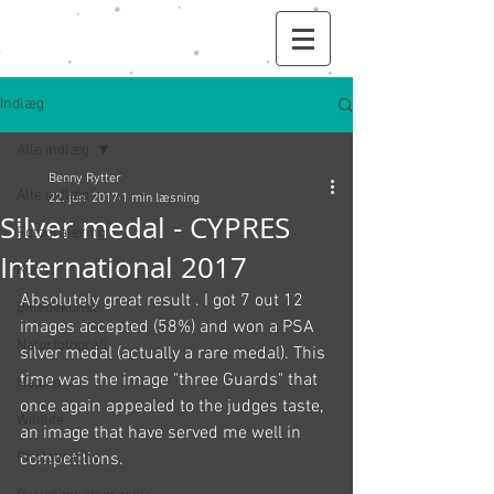
Indlæg
Alle indlæg
Benny Rytter
Alle indlæg
22. jun. 2017
1 min læsning
Silver medal - CYPRES
Fotografering
International 2017
Kunst
Absolutely great result . I got 7 out 12 
Billedekunst
images accepted (58%) and won a PSA 
Naturfotografi
silver medal (actually a rare medal). This 
time was the image "three Guards" that 
Nature
once again appealed to the judges taste, 
Wildlife
an image that have served me well in 
Photography
competitions.